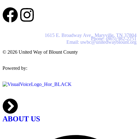
United Way of Blount County
1615 E. Broadway Ave., Maryville, TN 37804
Phone: (865) 982-2251
Email: uwbc@unitedwayblount.org
© 2026 United Way of Blount County
Powered by:
ABOUT US